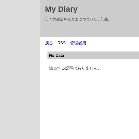
My Diary
日々の生活を気ままにつづった日記帳。
戻る
RSS
管理者用
No Data
該当する記事はありません。