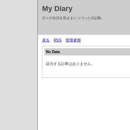
My Diary
日々の生活を気ままにつづった日記帳。
戻る
RSS
管理者用
No Data
該当する記事はありません。