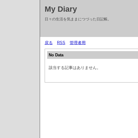
My Diary
日々の生活を気ままにつづった日記帳。
戻る
RSS
管理者用
No Data
該当する記事はありません。