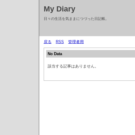
My Diary
日々の生活を気ままにつづった日記帳。
戻る
RSS
管理者用
No Data
該当する記事はありません。