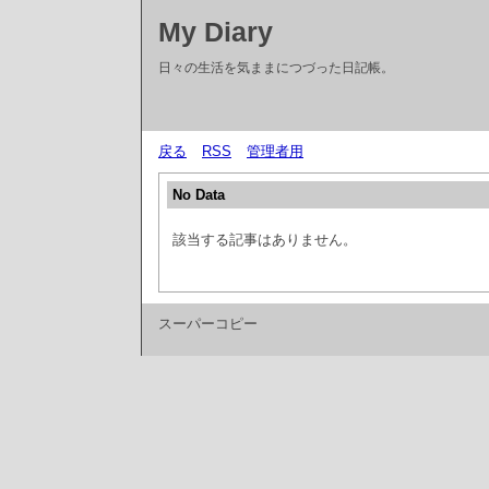
My Diary
日々の生活を気ままにつづった日記帳。
戻る
RSS
管理者用
No Data
該当する記事はありません。
スーパーコピー